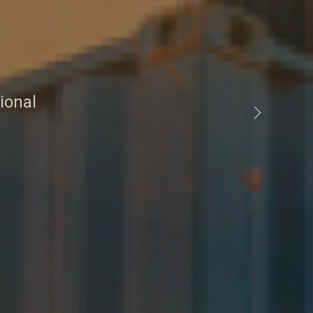
o
ional