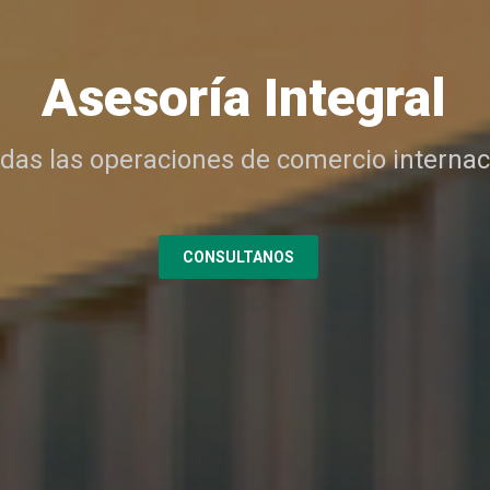
Líderes en el Mercad
odas las operaciones de comercio internac
de Comercio Internacional
CONSULTANOS
CONSULTANOS